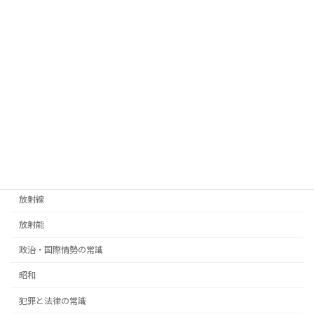
地球
宇宙
安倍
安倍晋三
慣用句
憲法
放射性物質
放射線
放射能
政治・国際情勢の常識
昭和
犯罪と法律の常識