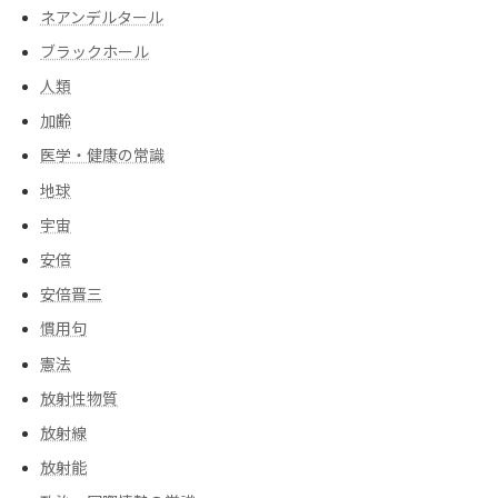
ネアンデルタール
ブラックホール
人類
加齢
医学・健康の常識
地球
宇宙
安倍
安倍晋三
慣用句
憲法
放射性物質
放射線
放射能