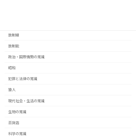
慣用句
憲法
放射性物質
放射線
放射能
政治・国際情勢の常識
昭和
犯罪と法律の常識
猿人
現代社会・生活の常識
生物の常識
百貨店
科学の常識