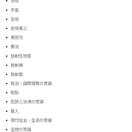
地球
宇宙
安倍
安倍晋三
慣用句
憲法
放射性物質
放射線
放射能
政治・国際情勢の常識
昭和
犯罪と法律の常識
猿人
現代社会・生活の常識
生物の常識