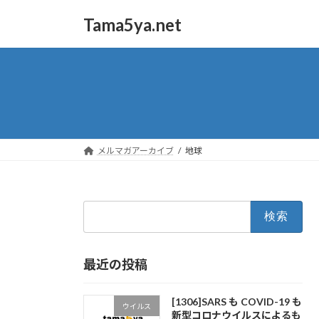
コ
ナ
Tama5ya.net
ン
ビ
テ
ゲ
ン
ー
ツ
シ
へ
ョ
ス
ン
キ
に
ッ
移
メルマガアーカイブ
地球
プ
動
検
索:
最近の投稿
[1306]SARS も COVID-19 も
ウイルス
新型コロナウイルスによるも