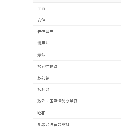
宇宙
安倍
安倍晋三
慣用句
憲法
放射性物質
放射線
放射能
政治・国際情勢の常識
昭和
犯罪と法律の常識