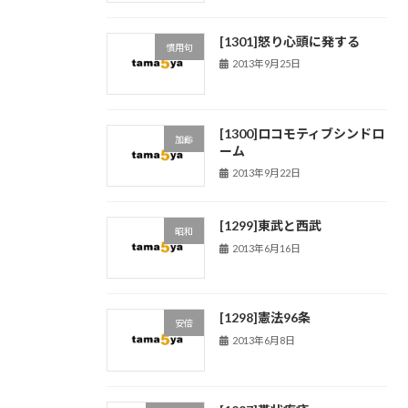
[1301]怒り心頭に発する
慣用句
2013年9月25日
[1300]ロコモティブシンドロ
加齢
ーム
2013年9月22日
[1299]東武と西武
昭和
2013年6月16日
[1298]憲法96条
安倍
2013年6月8日