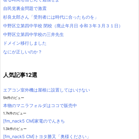
自民党裏金問題で激震
杉良太郎さん「受刑者には時代に合ったものを」
中野区立第四中学校 閉校（廃止年月日 令和３年３月３１日）
中野区立第四中学校の三井先生
ドメイン移行しました
なにが正しいのか？
人気記事12選
エアコン室外機は屋根に設置してはいけない
5k件のビュー
本物のマニラフォルダはココで販売中
1.7k件のビュー
[fm_nack5 CM]家電のでんきち
1.3k件のビュー
[fm_nack5 CM]トヨタ勝又「奥様ください」