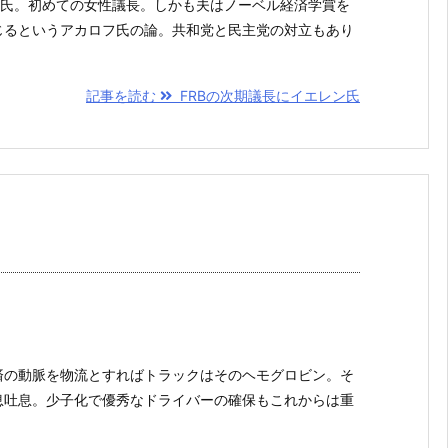
エレン氏。初めての女性議長。しかも夫はノーベル経済学賞を
じるというアカロフ氏の論。共和党と民主党の対立もあり
記事を読む
FRBの次期議長にイエレン氏
日。経済の動脈を物流とすればトラックはそのヘモグロビン。そ
息吐息。少子化で優秀なドライバーの確保もこれからは重