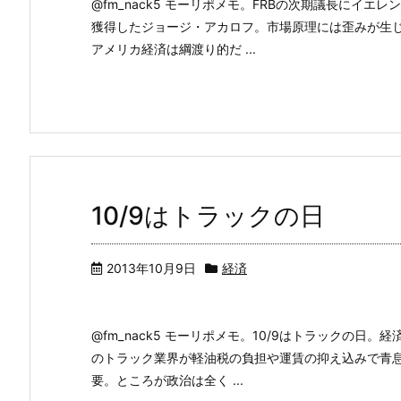
@fm_nack5 モーリポメモ。FRBの次期議長にイ
獲得したジョージ・アカロフ。市場原理には歪みが生
アメリカ経済は綱渡り的だ ...
10/9はトラックの日
2013年10月9日
経済
@fm_nack5 モーリポメモ。10/9はトラックの
のトラック業界が軽油税の負担や運賃の抑え込みで青
要。ところが政治は全く ...