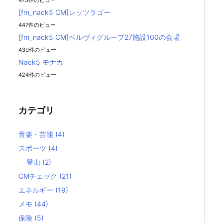
475件のビュー
[fm_nack5 CM]レッツラゴー
447件のビュー
[fm_nack5 CM]ベルヴィグループ27施設100の会場
430件のビュー
Nack5 モナカ
424件のビュー
カテゴリ
音楽・芸能
(4)
スポーツ
(4)
登山
(2)
CMチェック
(21)
エネルギー
(19)
メモ
(44)
保険
(5)