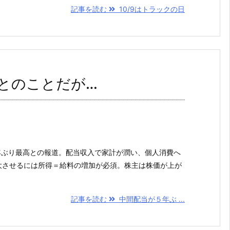
記事を読む
10/9はトラックの日
とのことだが…
が５年ぶり最高との報道。配当収入で家計が潤い、個人消費へ
大させるには所得＝給料の増加が必須。株主は株価が上が
記事を読む
中間配当が５年ぶ ...