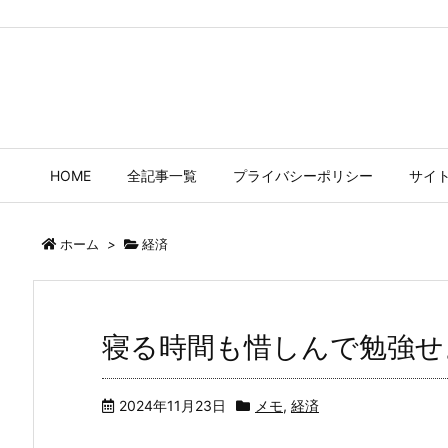
たまごやのネタ帳
コラム書きのネタ帳です。ツイッター備忘録でもあります。
HOME
全記事一覧
プライバシーポリシー
サイ
ホーム
>
経済
寝る時間も惜しんで勉強せ
2024年11月23日
メモ
,
経済