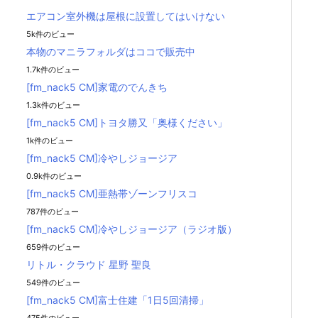
エアコン室外機は屋根に設置してはいけない
5k件のビュー
本物のマニラフォルダはココで販売中
1.7k件のビュー
[fm_nack5 CM]家電のでんきち
1.3k件のビュー
[fm_nack5 CM]トヨタ勝又「奥様ください」
1k件のビュー
[fm_nack5 CM]冷やしジョージア
0.9k件のビュー
[fm_nack5 CM]亜熱帯ゾーンフリスコ
787件のビュー
[fm_nack5 CM]冷やしジョージア（ラジオ版）
659件のビュー
リトル・クラウド 星野 聖良
549件のビュー
[fm_nack5 CM]富士住建「1日5回清掃」