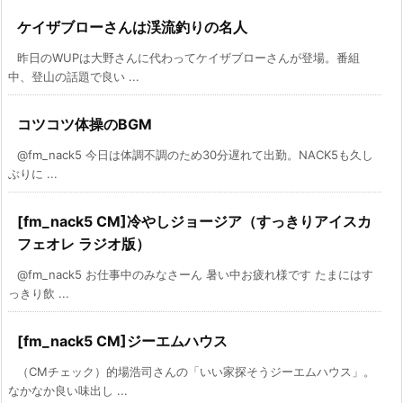
ケイザブローさんは渓流釣りの名人
昨日のWUPは大野さんに代わってケイザブローさんが登場。番組
中、登山の話題で良い ...
コツコツ体操のBGM
@fm_nack5 今日は体調不調のため30分遅れて出勤。NACK5も久し
ぶりに ...
[fm_nack5 CM]冷やしジョージア（すっきりアイスカ
フェオレ ラジオ版）
@fm_nack5 お仕事中のみなさーん 暑い中お疲れ様です たまにはす
っきり飲 ...
[fm_nack5 CM]ジーエムハウス
（CMチェック）的場浩司さんの「いい家探そうジーエムハウス」。
なかなか良い味出し ...