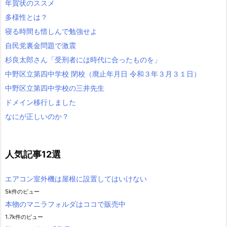
年賀状のススメ
多様性とは？
寝る時間も惜しんで勉強せよ
自民党裏金問題で激震
杉良太郎さん「受刑者には時代に合ったものを」
中野区立第四中学校 閉校（廃止年月日 令和３年３月３１日）
中野区立第四中学校の三井先生
ドメイン移行しました
なにが正しいのか？
人気記事12選
エアコン室外機は屋根に設置してはいけない
5k件のビュー
本物のマニラフォルダはココで販売中
1.7k件のビュー