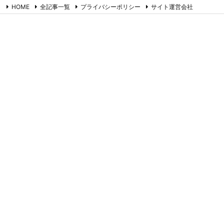
HOME
全記事一覧
プライバシーポリシー
サイト運営会社
お問合せ
RSS
Feedly
たまごやのネタ帳
コラム書きのネタ帳です。ツイッター備忘録でもあります。