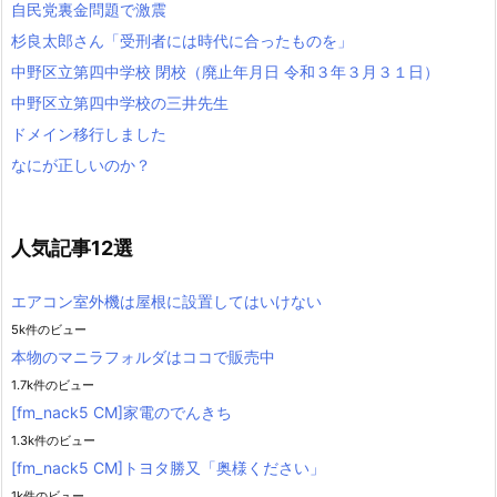
自民党裏金問題で激震
杉良太郎さん「受刑者には時代に合ったものを」
中野区立第四中学校 閉校（廃止年月日 令和３年３月３１日）
中野区立第四中学校の三井先生
ドメイン移行しました
なにが正しいのか？
人気記事12選
エアコン室外機は屋根に設置してはいけない
5k件のビュー
本物のマニラフォルダはココで販売中
1.7k件のビュー
[fm_nack5 CM]家電のでんきち
1.3k件のビュー
[fm_nack5 CM]トヨタ勝又「奥様ください」
1k件のビュー