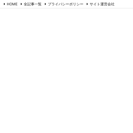
HOME
全記事一覧
プライバシーポリシー
サイト運営会社
お問合せ
RSS
Feedly
たまごやのネタ帳
コラム書きのネタ帳です。ツイッター備忘録でもあります。