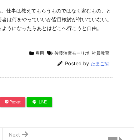
の補足。仕事は教えてもらうものではなく盗むもの、と
若者は何をやっていいか皆目検討が付いていない。
るようになったらあとはどこへ行こうと自由。
雇用
佐藤治彦モーリポ
,
社員教育
Posted by
たまごや
Pocket
LINE
Next