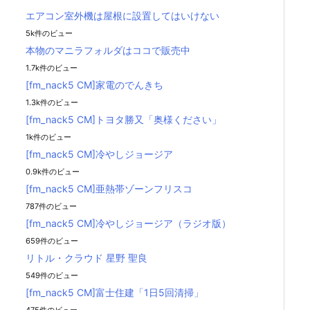
エアコン室外機は屋根に設置してはいけない
5k件のビュー
本物のマニラフォルダはココで販売中
1.7k件のビュー
[fm_nack5 CM]家電のでんきち
1.3k件のビュー
[fm_nack5 CM]トヨタ勝又「奥様ください」
1k件のビュー
[fm_nack5 CM]冷やしジョージア
0.9k件のビュー
[fm_nack5 CM]亜熱帯ゾーンフリスコ
787件のビュー
[fm_nack5 CM]冷やしジョージア（ラジオ版）
659件のビュー
リトル・クラウド 星野 聖良
549件のビュー
[fm_nack5 CM]富士住建「1日5回清掃」