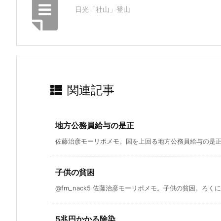
日光「社山」登山
関連記事
地方公務員給与の是正
佐藤治彦モーリポメモ。国を上回る地方公務員給与の是正。
子供の貧困
@fm_nack5 佐藤治彦モーリポメモ。子供の貧困。ろくに
5兆円かかる除染