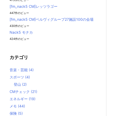
475件のビュー
[fm_nack5 CM]レッツラゴー
447件のビュー
[fm_nack5 CM]ベルヴィグループ27施設100の会場
430件のビュー
Nack5 モナカ
424件のビュー
カテゴリ
音楽・芸能
(4)
スポーツ
(4)
登山
(2)
CMチェック
(21)
エネルギー
(19)
メモ
(44)
保険
(5)