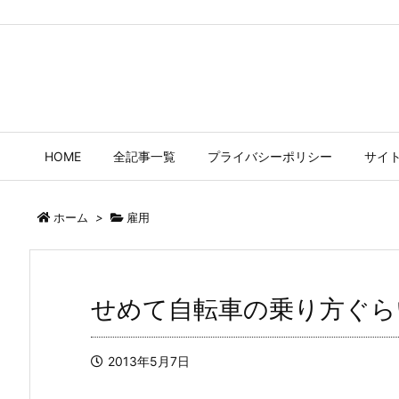
たまごやのネタ帳
コラム書きのネタ帳です。ツイッター備忘録でもあります。
HOME
全記事一覧
プライバシーポリシー
サイ
ホーム
>
雇用
せめて自転車の乗り方ぐら
2013年5月7日