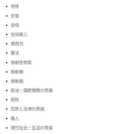
地球
宇宙
安倍
安倍晋三
慣用句
憲法
放射性物質
放射線
放射能
政治・国際情勢の常識
昭和
犯罪と法律の常識
猿人
現代社会・生活の常識