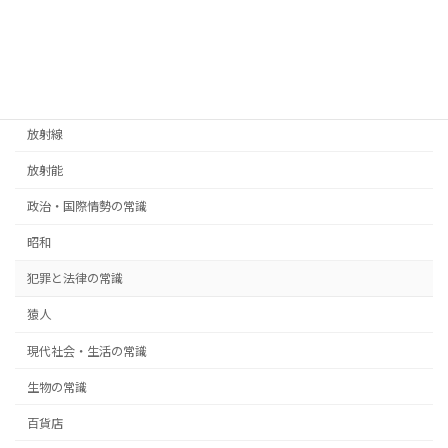
慣用句
憲法
放射性物質
放射線
放射能
政治・国際情勢の常識
昭和
犯罪と法律の常識
猿人
現代社会・生活の常識
生物の常識
百貨店