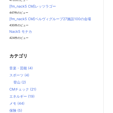
475件のビュー
[fm_nack5 CM]レッツラゴー
447件のビュー
[fm_nack5 CM]ベルヴィグループ27施設100の会場
430件のビュー
Nack5 モナカ
424件のビュー
カテゴリ
音楽・芸能
(4)
スポーツ
(4)
登山
(2)
CMチェック
(21)
エネルギー
(19)
メモ
(44)
保険
(5)