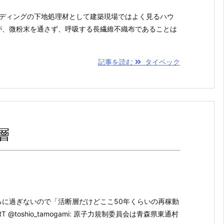
。サイディングの下地処理材として建築現場ではよく見るハウ
が、微粉末を通さず、呼吸する長繊維不織布であることは
記事を読む
タイベック
層
に過ぎないので「活断層だけどここ50年くらいの再稼動
oshio_tamogami: 原子力規制委員会は青森県東通村