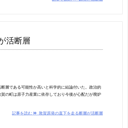
が活断層
活断層である可能性か高いと科学的に結論付いた。政治的
敦賀の町は原子力産業に依存しており今後が心配だが廃炉
記事を読む
敦賀原発の直下を走る断層が活断層