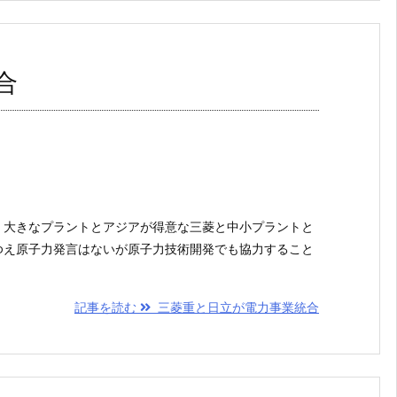
合
。大きなプラントとアジアが得意な三菱と中小プラントと
ゆえ原子力発言はないが原子力技術開発でも協力すること
記事を読む
三菱重と日立が電力事業統合