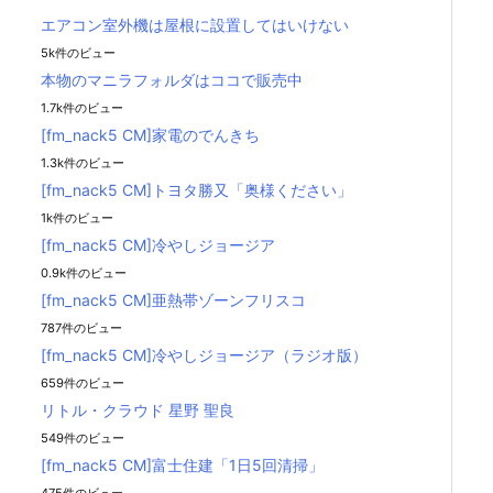
エアコン室外機は屋根に設置してはいけない
5k件のビュー
本物のマニラフォルダはココで販売中
1.7k件のビュー
[fm_nack5 CM]家電のでんきち
1.3k件のビュー
[fm_nack5 CM]トヨタ勝又「奥様ください」
1k件のビュー
[fm_nack5 CM]冷やしジョージア
0.9k件のビュー
[fm_nack5 CM]亜熱帯ゾーンフリスコ
787件のビュー
[fm_nack5 CM]冷やしジョージア（ラジオ版）
659件のビュー
リトル・クラウド 星野 聖良
549件のビュー
[fm_nack5 CM]富士住建「1日5回清掃」