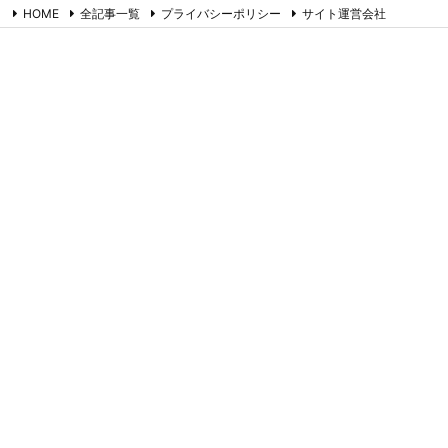
HOME
全記事一覧
プライバシーポリシー
サイト運営会社
お問合せ
RSS
Feedly
たまごやのネタ帳
コラム書きのネタ帳です。ツイッター備忘録でもあります。