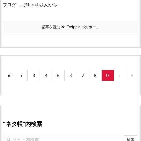
ブログ … @fugutiさんから
記事を読む
Twipple.jpのホー ...
«
‹
3
4
5
6
7
8
9
›
»
“ネタ帳”内検索