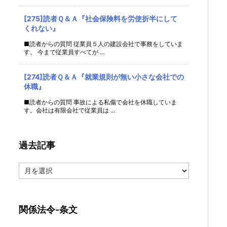
[275]読者Ｑ＆Ａ『社会保険料を労使折半にして
くれない』
■読者からの質問 従業員５人の建設会社で事務をしていま
す。 今まで従業員すべてが ...
[274]読者Ｑ＆Ａ『就業規則が無い小さな会社での
休職』
■読者からの質問 事故による私傷で会社を休職していま
す。会社は有限会社で従業員は ...
過去記事
過
去
記
事
関係法令-条文