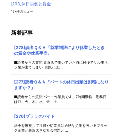
[193]休日労働と賃金
13k件のビュー
新着記事
[278]読者Ｑ＆Ａ『就業制限により休業したとき
の賃金や休業手当』
■読者からの質問 飲食店で働いていた時に検便でサルモネ
ラ菌が出てしまい（症状は出 ...
[277]読者Ｑ＆Ａ『パートの休日出勤は割増になり
ますか？』
■読者からの質問 パート作業員です。7時間勤務、勤務日
は月、火、木。水、金、土、 ...
[276]ブラックバイト
法令を無視して社員や従業員に過酷な労働を強いるブラッ
ク企業が最近大きな社会問題と ...