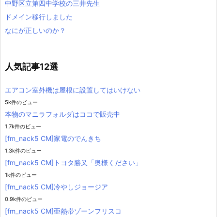
中野区立第四中学校の三井先生
ドメイン移行しました
なにが正しいのか？
人気記事12選
エアコン室外機は屋根に設置してはいけない
5k件のビュー
本物のマニラフォルダはココで販売中
1.7k件のビュー
[fm_nack5 CM]家電のでんきち
1.3k件のビュー
[fm_nack5 CM]トヨタ勝又「奥様ください」
1k件のビュー
[fm_nack5 CM]冷やしジョージア
0.9k件のビュー
[fm_nack5 CM]亜熱帯ゾーンフリスコ