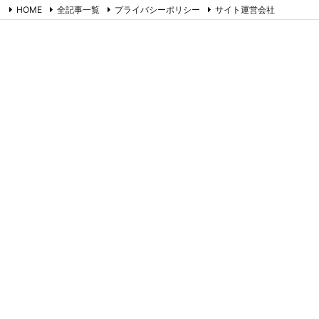
HOME
全記事一覧
プライバシーポリシー
サイト運営会社
お問合せ
RSS
Feedly
たまごやのネタ帳
コラム書きのネタ帳です。ツイッター備忘録でもあります。