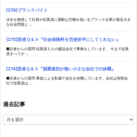
[276]ブラックバイト
法令を無視して社員や従業員に過酷な労働を強いるブラック企業が最近大き
な社会問題と ...
[275]読者Ｑ＆Ａ『社会保険料を労使折半にしてくれない』
■読者からの質問 従業員５人の建設会社で事務をしています。 今まで従業
員すべてが ...
[274]読者Ｑ＆Ａ『就業規則が無い小さな会社での休職』
■読者からの質問 事故による私傷で会社を休職しています。会社は有限会
社で従業員は ...
過去記事
過
去
記
事