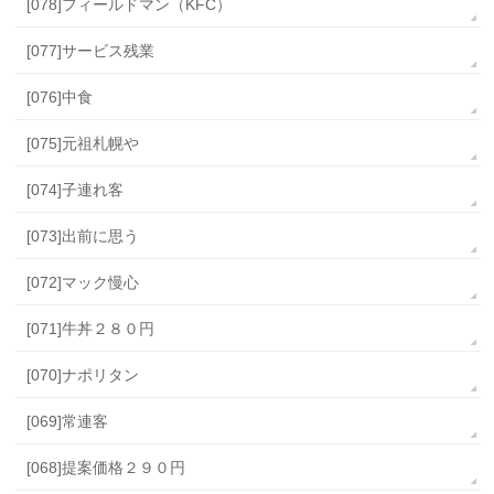
[078]フィールドマン（KFC）
[077]サービス残業
[076]中食
[075]元祖札幌や
[074]子連れ客
[073]出前に思う
[072]マック慢心
[071]牛丼２８０円
[070]ナポリタン
[069]常連客
[068]提案価格２９０円