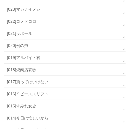
[023]マカナイメシ
[022]コメドコロ
[021]ラポール
[020]例の虫
[019]アルバイト君
[018]焼肉店哀歌
[017]買ってはいけない
[016]９ピーススリフト
[015]すみれ女史
[014]今日は忙しいから