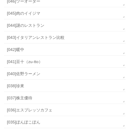
[046]ツーオーダー
[045]肉のイイジマ
[044]謎のレストラン
[043]イタリアンレストラン比較
[042]暖中
[041]豆十（zu-tto）
[040]佐野ラーメン
[038]珍來
[037]株主優待
[036]エスプレッソカフェ
[035]ぽんぽこぽん