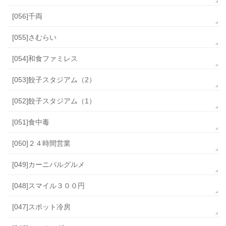
[056]千両
[055]さむらい
[054]和食ファミレス
[053]餃子スタジアム（2）
[052]餃子スタジアム（1）
[051]食中毒
[050]２４時間営業
[049]カーニバルグルメ
[048]スマイル３００円
[047]スポット冷房