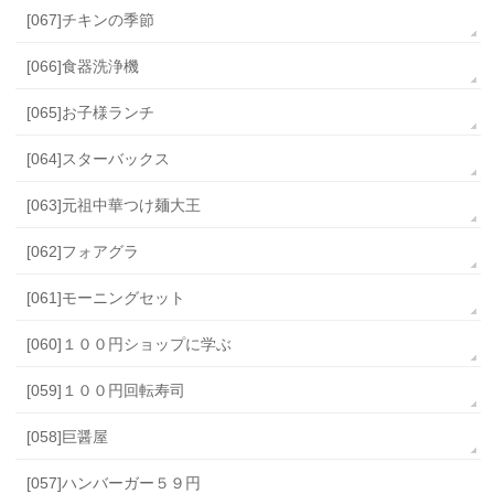
[067]チキンの季節
[066]食器洗浄機
[065]お子様ランチ
[064]スターバックス
[063]元祖中華つけ麺大王
[062]フォアグラ
[061]モーニングセット
[060]１００円ショップに学ぶ
[059]１００円回転寿司
[058]巨醤屋
[057]ハンバーガー５９円