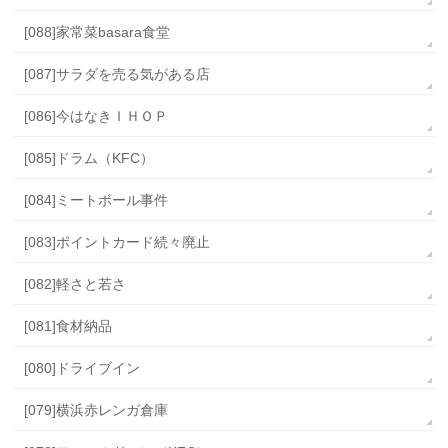
[088]家常菜basara食堂
[087]サラダを売る気がある店
[086]今はなきＩＨＯＰ
[085]ドラム（KFC）
[084]ミートボール事件
[083]ポイントカード続々廃止
[082]軽さと若さ
[081]食材納品
[080]ドライブイン
[079]横浜赤レンガ倉庫