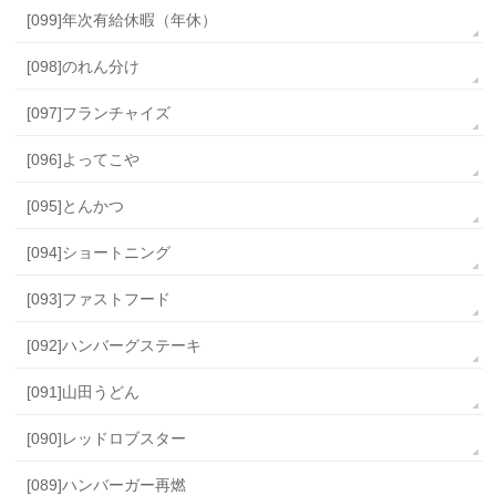
[099]年次有給休暇（年休）
[098]のれん分け
[097]フランチャイズ
[096]よってこや
[095]とんかつ
[094]ショートニング
[093]ファストフード
[092]ハンバーグステーキ
[091]山田うどん
[090]レッドロブスター
[089]ハンバーガー再燃