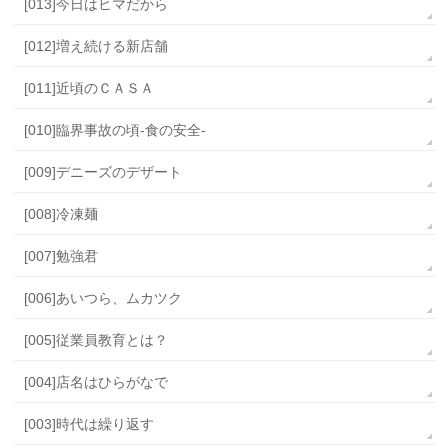
[013]今日はヒマだから
[012]増え続ける新店舗
[011]近頃のＣＡＳＡ
[010]臨界事故の頃-食の安全-
[009]デニーズのデザート
[008]冷凍麺
[007]勉強君
[006]あいつら、ムカツク
[005]従業員教育とは？
[004]店名はひらがなで
[003]時代は繰り返す