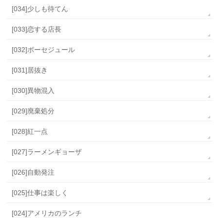
[034]少しも待てん
[033]恋する店長
[032]ボーセジュール
[031]居抜き
[030]異物混入
[029]廃棄処分
[028]紅一点
[027]ラーメンギョーザ
[026]自動発注
[025]仕事は楽しく
[024]アメリカのランチ