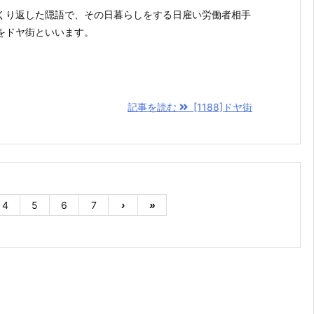
くり返した隠語で、その日暮らしをする日雇い労働者相手
をドヤ街といいます。
記事を読む
[1188]ドヤ街
4
5
6
7
›
»