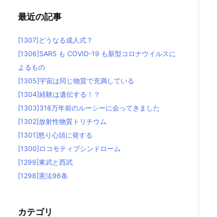
最近の記事
[1307]どうなる成人式？
[1306]SARS も COVID-19 も新型コロナウイルスに
よるもの
[1305]宇宙は同じ物質で充満している
[1304]経験は遺伝する！？
[1303]318万年前のルーシーに会ってきました
[1302]放射性物質トリチウム
[1301]怒り心頭に発する
[1300]ロコモティブシンドローム
[1299]東武と西武
[1298]憲法96条
カテゴリ