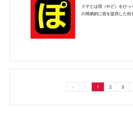
ドヤとは宿（やど）をひっ
の簡易的に宿を提供した街
«
‹
1
2
3