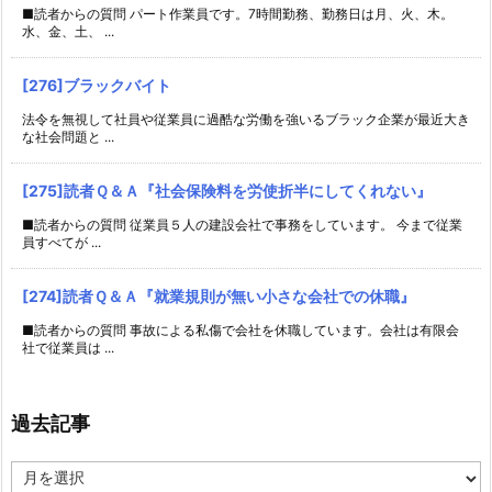
■読者からの質問 パート作業員です。7時間勤務、勤務日は月、火、木。
水、金、土、 ...
[276]ブラックバイト
法令を無視して社員や従業員に過酷な労働を強いるブラック企業が最近大き
な社会問題と ...
[275]読者Ｑ＆Ａ『社会保険料を労使折半にしてくれない』
■読者からの質問 従業員５人の建設会社で事務をしています。 今まで従業
員すべてが ...
[274]読者Ｑ＆Ａ『就業規則が無い小さな会社での休職』
■読者からの質問 事故による私傷で会社を休職しています。会社は有限会
社で従業員は ...
過去記事
過
去