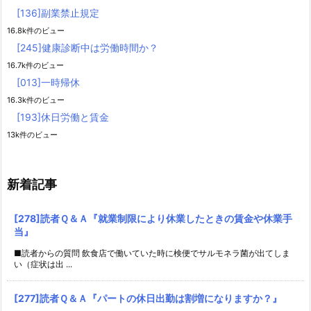
[136]副業禁止規定
16.8k件のビュー
[245]健康診断中は労働時間か？
16.7k件のビュー
[013]一時帰休
16.3k件のビュー
[193]休日労働と賃金
13k件のビュー
新着記事
[278]読者Ｑ＆Ａ『就業制限により休業したときの賃金や休業手
当』
■読者からの質問 飲食店で働いていた時に検便でサルモネラ菌が出てしま
い（症状は出 ...
[277]読者Ｑ＆Ａ『パートの休日出勤は割増になりますか？』