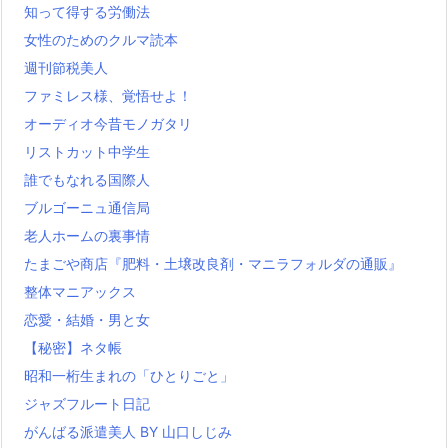
知って得する労働法
女性のためのクルマ読本
週刊節税美人
ファミレス様、覚悟せよ！
オーディオ今昔モノガタリ
リストカット中学生
誰でもなれる国際人
ブルゴーニュ通信局
老人ホームの裏事情
たまごや商店『肥料・土壌改良剤・マニラフォルダの通販』
整体マニアックス
恋愛・結婚・男と女
【秘密】ネタ帳
昭和一桁生まれの「ひとりごと」
ジャズフルート日記
がんばる派遣美人 BY 山口しじみ