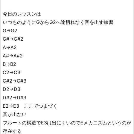
今日のレッスンは
いつものようにGからG2へ途切れなく音を出す練習
G→G2
G#→G#2
A→A2
A#→A#2
B→B2
C2→C3
C#2→C#3
D2→D3
D#2→D#3
E2→E3 ここでつまづく
音が出ない
フルートの構造でE3は出にくいのでEメカニズムというのが
存在する