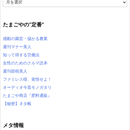
過
去
記
事
たまごやの“定番”
感動の園芸・儲かる農業
週刊マナー美人
知って得する労働法
女性のためのクルマ読本
週刊節税美人
ファミレス様、覚悟せよ！
オーディオ今昔モノガタリ
たまごや商店『肥料通販』
【秘密】ネタ帳
メタ情報