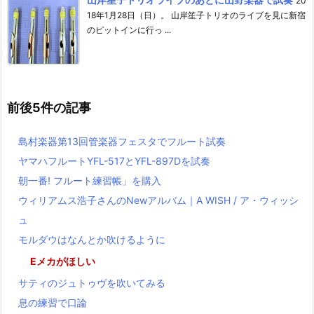
20
18年1月28日（日）。 山岸笙子トリオのライブを見に新宿
のピットインに行っ ...
前後5件の記事
島村楽器第13回管楽器フェスタでフルート試奏
ヤマハフルートYFL-517とYFL-897Dを試奏
朝一番! フルート練習帳」を購入
ウィリアムス浩子さんのNewアルバム｜A WISH / ア・ウィッシ
ュ
モルダウはなんとか吹けるように
Eメカがほしい
サティのジュトゥヴを吹いてみる
息の練習で口論