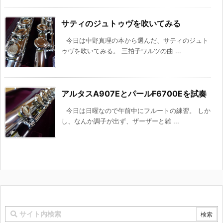
サティのジュトゥヴを吹いてみる
今日は中野真理の本から選んだ、サティのジュト
ゥヴを吹いてみる。 三拍子ワルツの曲 ...
アルタスA907EとパールF6700Eを試奏
今日は日曜なので午前中にフルートの練習。 しか
し、なんか調子が出ず、ザーザーと雑 ...