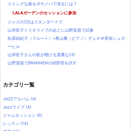
スイングな曲をボサノバで演るには？
LALAガーデンのセッションに参加
ジャズのCDはスタンダードで
山岸笙子トリオライブのあとに山野楽器で試奏
松原由紀子（フルート）+奥山勝（ピアノ）デュオ＠草加シュガ
ーヒル
山岸笙子さんの歌が聴ける貴重なCD
山野楽器でBRANNENの頭部管を試す
カテゴリ一覧
JAZZアルバム
(4)
Jazzライブ
(4)
ジャムセッション
(6)
レッスン
(14)