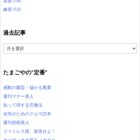
楽器
(18)
練習
(12)
過去記事
過
去
記
事
たまごやの“定番”
感動の園芸・儲かる農業
週刊マナー美人
知って得する労働法
女性のためのクルマ読本
週刊節税美人
ファミレス様、覚悟せよ！
オーディオ今昔モノガタリ