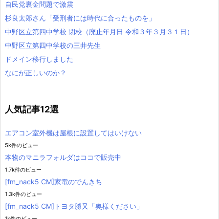
自民党裏金問題で激震
杉良太郎さん「受刑者には時代に合ったものを」
中野区立第四中学校 閉校（廃止年月日 令和３年３月３１日）
中野区立第四中学校の三井先生
ドメイン移行しました
なにが正しいのか？
人気記事12選
エアコン室外機は屋根に設置してはいけない
5k件のビュー
本物のマニラフォルダはココで販売中
1.7k件のビュー
[fm_nack5 CM]家電のでんきち
1.3k件のビュー
[fm_nack5 CM]トヨタ勝又「奥様ください」
1k件のビュー