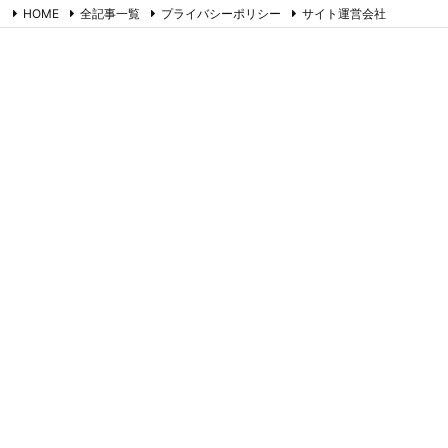
HOME
全記事一覧
プライバシーポリシー
サイト運営会社
お問合せ
RSS
Feedly
たまごやのネタ帳
コラム書きのネタ帳です。ツイッター備忘録でもあります。