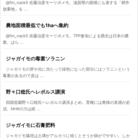
@fm_nack5 佐藤治彦モーリポメモ。滋賀県の面積にも達する「耕作
放棄地」を ...
農地面積最低でも1haへ集約
@fm_nack5 佐藤治彦モーリポメモ。TPP参加による懸念は日本の農
業。ばら ...
ジャガイモの毒素ソラニン
ジャガイモの芽や光に当たって緑色になった部分にはソラニンという
毒素があるので皮は ...
野々口稔氏ヘレボルス講演
四国造園野々口稔氏ヘレボルス講演まとめ。育種には奥様の直感が必
須。NHKの力は絶 ...
ジャガイモに石膏肥料
ジャガイモ栽培は土壌がアルカリに傾くとそうか病がでやすい。しか