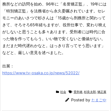
務所などの訪問を始め、96年に「名誉矯正監」、19年には
「特別矯正監」を法務省から永久委嘱されています。セレ
モニーのあいさつで杉さんは「15歳から刑務所と関わって
きて、そろそろ65年経ちますが、役所仕事で、変わり映え
がしないと思うことも多々あります。受刑者には時代に合
った物を作ってもらう。いい物で安くないと価値がない。
まだまだ時代遅れかなと。はっきり言ってそう思います」
などと、厳しい意見を述べました。
出展：
https://www.tv-osaka.co.jp/news/52022/
社会
受刑者
,
杉良太郎
,
矯正展
Posted by
たまごや