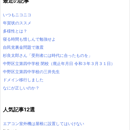
最近の記事
いつもニコニコ
年賀状のススメ
多様性とは？
寝る時間も惜しんで勉強せよ
自民党裏金問題で激震
杉良太郎さん「受刑者には時代に合ったものを」
中野区立第四中学校 閉校（廃止年月日 令和３年３月３１日）
中野区立第四中学校の三井先生
ドメイン移行しました
なにが正しいのか？
人気記事12選
エアコン室外機は屋根に設置してはいけない