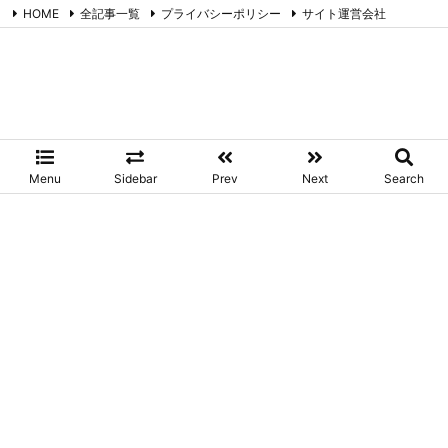
HOME
全記事一覧
プライバシーポリシー
サイト運営会社
お問合せ
RSS
Feedly
たまごやのネタ帳
コラム書きのネタ帳です。ツイッター備忘録でもあります。
Menu
Sidebar
Prev
Next
Search