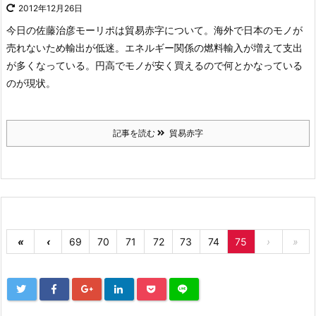
2012年12月26日
今日の佐藤治彦モーリポは貿易赤字について。海外で日本のモノが
売れないため輸出が低迷。エネルギー関係の燃料輸入が増えて支出
が多くなっている。円高でモノが安く買えるので何とかなっている
のが現状。
記事を読む
貿易赤字
«
‹
69
70
71
72
73
74
75
›
»