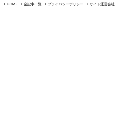
HOME
全記事一覧
プライバシーポリシー
サイト運営会社
お問合せ
RSS
Feedly
たまごやのネタ帳
コラム書きのネタ帳です。ツイッター備忘録でもあります。