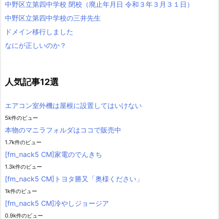
中野区立第四中学校 閉校（廃止年月日 令和３年３月３１日）
中野区立第四中学校の三井先生
ドメイン移行しました
なにが正しいのか？
人気記事12選
エアコン室外機は屋根に設置してはいけない
5k件のビュー
本物のマニラフォルダはココで販売中
1.7k件のビュー
[fm_nack5 CM]家電のでんきち
1.3k件のビュー
[fm_nack5 CM]トヨタ勝又「奥様ください」
1k件のビュー
[fm_nack5 CM]冷やしジョージア
0.9k件のビュー