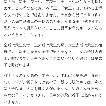
皇太后、親王、親王妃、内親王、王、王妃及び女王を指し
ます。この呼び名における「王」「女王」はいわゆる王様
や女王様のことではありません。天皇から見て三世（孫）
以下の嫡男系嫡出の子孫の男を王、女を女王と呼びます。
系列はすべて男系をいい、ここに男尊女卑のルーツがある
という意見もあります。
皇后は天皇の妻、皇太后は天皇の母、太皇太后は天皇の祖
母です。親王は天皇の子供で男の子をさし、女の子は内親
王と呼びます。天皇を継ぐことになっている男の子は皇太
子と呼ばれます。
雅子さまの子が男の子であったとすれば天皇を継ぐ直系と
なりますが、愛子さまは女の子。従って現時点では、今の
皇太子以降、天皇を継ぐ人がいません。男系の秋篠宮家に
も女の子しかいませんし、天皇の継承は養子は認められて
いません。