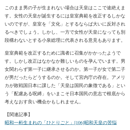
このまま男の子が生まれない場合は天皇はここで途絶えま
す。女性の天皇が誕生するには皇室典範を改正するしかな
いのですが、皇室を「文化」とするならば大いに反対され
るべきでしょう。しかし、一方で女性が天皇になっても別
段構わないとする小泉総理に代表される意見もあります。
皇室典範を改正するために識者に召集がかかったようで
す。しかし改正はなかなか難しいものを孕んでいます。男
女関わらず第一子に継承させるのか。第一子が女で第二子
が男だったらどうするのか。そして宮内庁の存在。アメリ
カが敗戦国日本に課した「天皇は国民の象徴である」とい
う「配慮ある呪縛」をいまこそ日本国民の意志で根底から
考えなおす良い機会かもしれません。
【関連記事】
昭和一桁生まれの「ひとりごと」[106]昭和天皇の苦悩