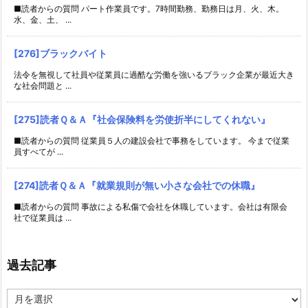
■読者からの質問 パート作業員です。7時間勤務、勤務日は月、火、木。
水、金、土、 ...
[276]ブラックバイト
法令を無視して社員や従業員に過酷な労働を強いるブラック企業が最近大き
な社会問題と ...
[275]読者Ｑ＆Ａ『社会保険料を労使折半にしてくれない』
■読者からの質問 従業員５人の建設会社で事務をしています。 今まで従業
員すべてが ...
[274]読者Ｑ＆Ａ『就業規則が無い小さな会社での休職』
■読者からの質問 事故による私傷で会社を休職しています。会社は有限会
社で従業員は ...
過去記事
過
去