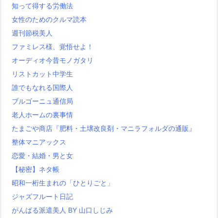
知って得する労働法
女性のためのクルマ読本
週刊節税美人
ファミレス様、覚悟せよ！
オーディオ今昔モノガタリ
リストカット中学生
誰でもなれる国際人
ブルゴーニュ通信局
老人ホームの裏事情
たまごや商店『肥料・土壌改良剤・マニラフォルダの通販』
整体マニアックス
恋愛・結婚・男と女
【秘密】ネタ帳
昭和一桁生まれの「ひとりごと」
ジャズフルート日記
がんばる派遣美人 BY 山口しじみ