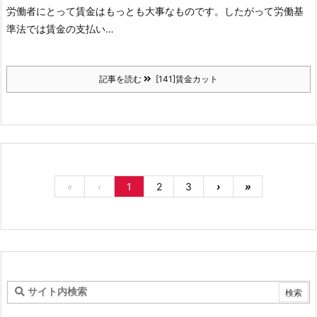
労働者にとって賃金はもっとも大事なものです。したがって労働基
準法では賃金の支払い…
記事を読む
[141]賃金カット
«
‹
1
2
3
›
»