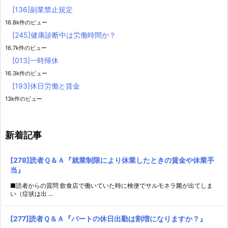
[136]副業禁止規定
16.8k件のビュー
[245]健康診断中は労働時間か？
16.7k件のビュー
[013]一時帰休
16.3k件のビュー
[193]休日労働と賃金
13k件のビュー
新着記事
[278]読者Ｑ＆Ａ『就業制限により休業したときの賃金や休業手
当』
■読者からの質問 飲食店で働いていた時に検便でサルモネラ菌が出てしま
い（症状は出 ...
[277]読者Ｑ＆Ａ『パートの休日出勤は割増になりますか？』