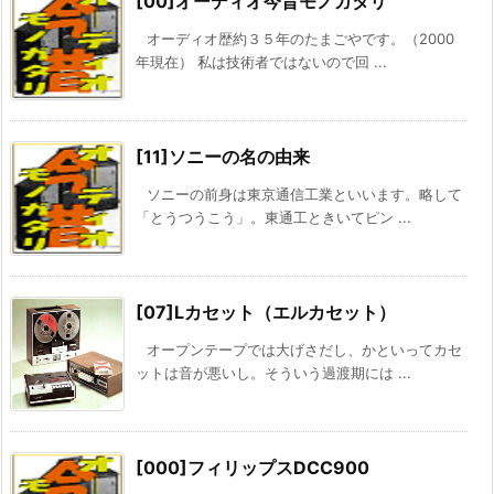
[00]オーディオ今昔モノガタリ
オーディオ歴約３５年のたまごやです。（2000
年現在） 私は技術者ではないので回 ...
[11]ソニーの名の由来
ソニーの前身は東京通信工業といいます。略して
「とうつうこう」。東通工ときいてピン ...
[07]Lカセット（エルカセット）
オープンテープでは大げさだし、かといってカセ
ットは音が悪いし。そういう過渡期には ...
[000]フィリップスDCC900