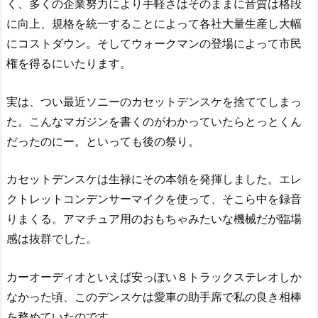
く、多くの企業努力により手軽さはそのままに音質は格段
に向上、規格を統一することによって各社大量生産し大幅
にコストダウン。そしてウォークマンの登場によって市民
権を得るにいたります。
実は、つい最近ソニーのカセットデンスケを捨ててしまっ
た。こんなマガジンを書くのがわかっていたらとっとくん
だったのにー。といっても後の祭り。
カセットデンスケは生禄にその本領を発揮しました。エレ
クトレットコンデンサーマイクを使って、そこら中を録音
りまくる。アマチュア用のおもちゃみたいな機械だが臨場
感は抜群でした。
カーオーディオといえば安っぽい８トラックステレオしか
なかった頃、このデンスケは愛車の助手席で私の良き相棒
を務めていたのです。