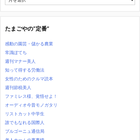
ー
カ
イ
ブ
たまごやの“定番”
感動の園芸・儲かる農業
常識ぽてち
週刊マナー美人
知って得する労働法
女性のためのクルマ読本
週刊節税美人
ファミレス様、覚悟せよ！
オーディオ今昔モノガタリ
リストカット中学生
誰でもなれる国際人
ブルゴーニュ通信局
老人ホームの裏事情