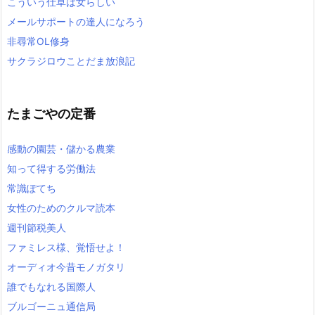
こういう仕草は女らしい
メールサポートの達人になろう
非尋常OL修身
サクラジロウことだま放浪記
たまごやの定番
感動の園芸・儲かる農業
知って得する労働法
常識ぽてち
女性のためのクルマ読本
週刊節税美人
ファミレス様、覚悟せよ！
オーディオ今昔モノガタリ
誰でもなれる国際人
ブルゴーニュ通信局