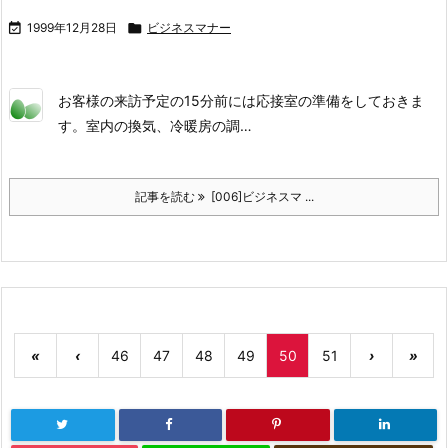

1999年12月28日

ビジネスマナー
お客様の来訪予定の15分前には応接室の準備をしておきま
す。室内の換気、冷暖房の調…
記事を読む
[006]ビジネスマ ...
«
‹
46
47
48
49
50
51
›
»