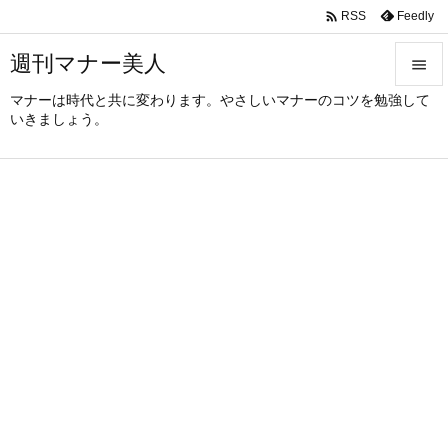

Feedly
RSS
週刊マナー美人

マナーは時代と共に変わります。やさしいマナーのコツを勉強して

いきましょう。
メニュ

サイド

前へ

次へ

検索