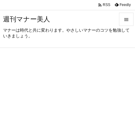

Feedly
RSS
週刊マナー美人

マナーは時代と共に変わります。やさしいマナーのコツを勉強して

いきましょう。
メニュ

サイド

前へ

次へ

検索