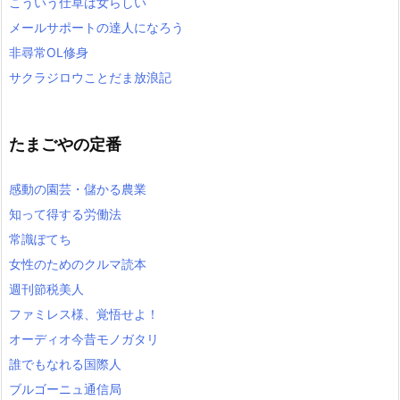
こういう仕草は女らしい
メールサポートの達人になろう
非尋常OL修身
サクラジロウことだま放浪記
たまごやの定番
感動の園芸・儲かる農業
知って得する労働法
常識ぽてち
女性のためのクルマ読本
週刊節税美人
ファミレス様、覚悟せよ！
オーディオ今昔モノガタリ
誰でもなれる国際人
ブルゴーニュ通信局