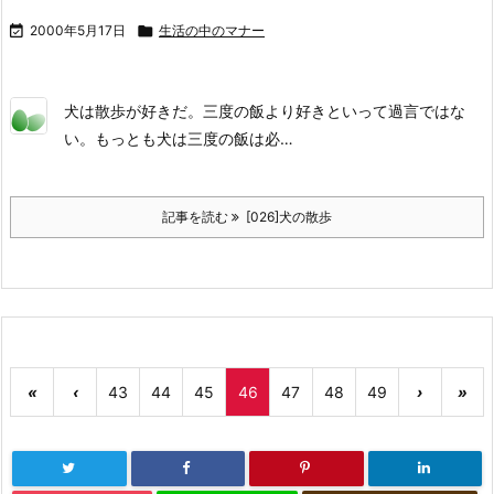

2000年5月17日

生活の中のマナー
犬は散歩が好きだ。三度の飯より好きといって過言ではな
い。もっとも犬は三度の飯は必…
記事を読む
[026]犬の散歩
«
‹
43
44
45
46
47
48
49
›
»