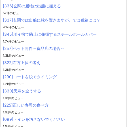
[336]玄関の履物は出船に揃える
5k件のビュー
[337]玄関では出船に靴を置きますが、では靴箱には？
4.1k件のビュー
[345]ポイ捨て防止に発揮するスチールホールカバー
1.7k件のビュー
[257]ペット同伴～食品店の場合～
1.3k件のビュー
[322]右方上位の考え
1.3k件のビュー
[290]コートを脱ぐタイミング
1.2k件のビュー
[330]天寿を全うする
1.1k件のビュー
[225]正しい寿司の食べ方
1.1k件のビュー
[099]トイレを汚さないでください
1.1k件のビュー