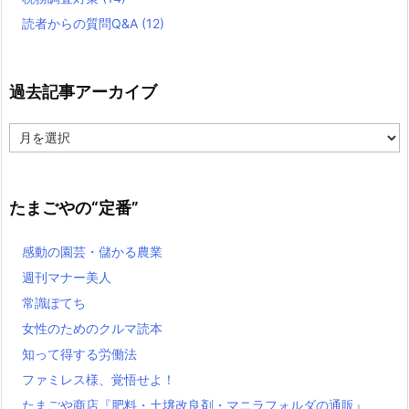
読者からの質問Q&A
(12)
過去記事アーカイブ
過
去
記
事
ア
たまごやの“定番”
ー
カ
感動の園芸・儲かる農業
イ
ブ
週刊マナー美人
常識ぽてち
女性のためのクルマ読本
知って得する労働法
ファミレス様、覚悟せよ！
たまごや商店『肥料・土壌改良剤・マニラフォルダの通販』