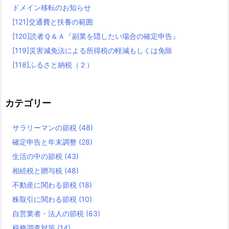
ドメイン移転のお知らせ
[121]交通費と扶養の範囲
[120]読者Ｑ＆Ａ『副業を隠したい場合の確定申告』
[119]災害減免法による所得税の軽減もしくは免除
[118]ふるさと納税（２）
カテゴリー
サラリーマンの節税
(48)
確定申告と年末調整
(28)
生活の中の節税
(43)
相続税と贈与税
(48)
不動産に関わる節税
(18)
株取引に関わる節税
(10)
自営業者・法人の節税
(63)
税務調査対策
(14)