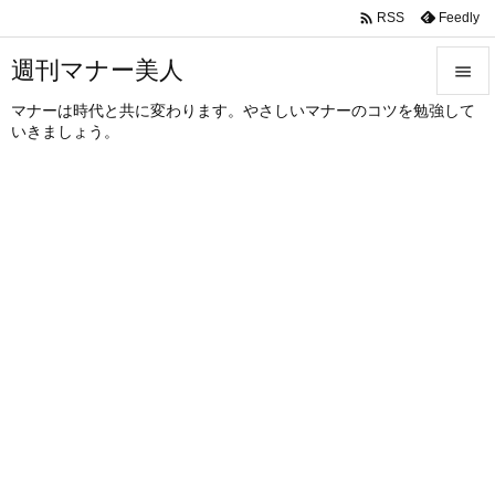

Feedly
RSS
週刊マナー美人

マナーは時代と共に変わります。やさしいマナーのコツを勉強して

いきましょう。
メニュ

サイド

前へ

次へ

検索