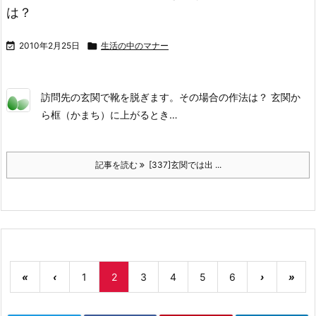
は？

2010年2月25日

生活の中のマナー
訪問先の玄関で靴を脱ぎます。その場合の作法は？ 玄関か
ら框（かまち）に上がるとき…
記事を読む
[337]玄関では出 ...
«
‹
1
2
3
4
5
6
›
»