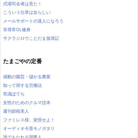
式場司会者は見た！
こういう仕草は女らしい
メールサポートの達人になろう
非尋常OL修身
サクラジロウことだま放浪記
たまごやの定番
感動の園芸・儲かる農業
知って得する労働法
常識ぽてち
女性のためのクルマ読本
週刊節税美人
ファミレス様、覚悟せよ！
オーディオ今昔モノガタリ
誰でもなれる国際人