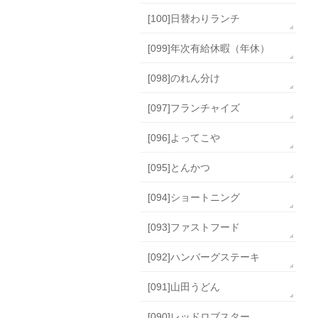
[100]日替わりランチ
[099]年次有給休暇（年休）
[098]のれん分け
[097]フランチャイズ
[096]よってこや
[095]とんかつ
[094]ショートニング
[093]ファストフード
[092]ハンバーグステーキ
[091]山田うどん
[090]レッドロブスター