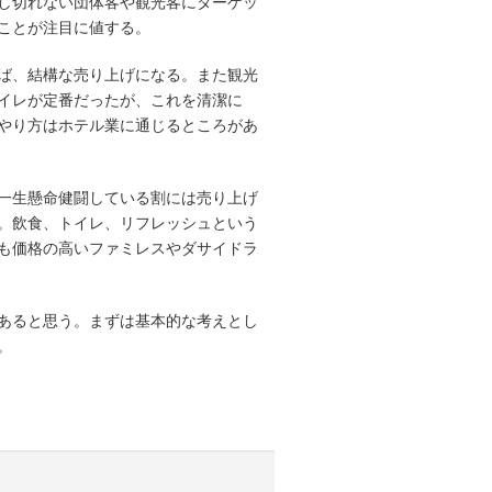
し切れない団体客や観光客にターゲッ
ことが注目に値する。
ば、結構な売り上げになる。また観光
イレが定番だったが、これを清潔に
やり方はホテル業に通じるところがあ
一生懸命健闘している割には売り上げ
。飲食、トイレ、リフレッシュという
も価格の高いファミレスやダサイドラ
あると思う。まずは基本的な考えとし
。