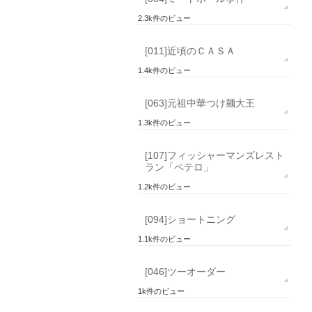
2.3k件のビュー
[011]近頃のＣＡＳＡ
1.4k件のビュー
[063]元祖中華つけ麺大王
1.3k件のビュー
[107]フィッシャーマンズレスト
ラン「ペテロ」
1.2k件のビュー
[094]ショートニング
1.1k件のビュー
[046]ツーオーダー
1k件のビュー