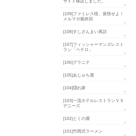
サイト移設しました。
[109]ファミレス様、覚悟せよ！
メルマガ最終回
[108]すしざんまい再訪
[107]フィッシャーマンズレスト
ラン「ペテロ」
[106]グラニテ
[105]あじゅち屋
[104]隠れ家
[103]一流ホテルレストランＶＳ
デニーズ
[102]とくの屋
[101]竹岡式ラーメン