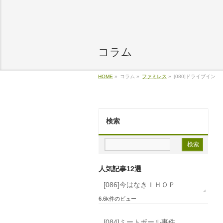
コラム
HOME
»
コラム »
ファミレス
»
[080]ドライブイン
検索
人気記事12選
[086]今はなきＩＨＯＰ
6.6k件のビュー
[084]ミートボール事件