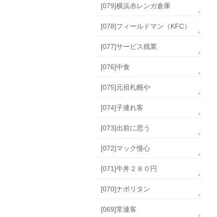
[079]横浜赤レンガ倉庫
[078]フィールドマン（KFC）
[077]サービス残業
[076]中食
[075]元祖札幌や
[074]子連れ客
[073]出前に思う
[072]マック慢心
[071]牛丼２８０円
[070]ナポリタン
[069]常連客