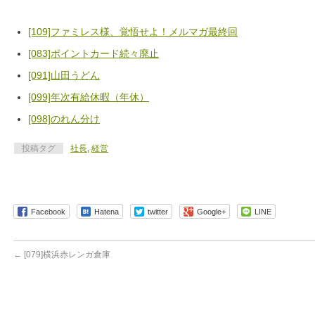
[109]ファミレス様、覚悟せよ！メルマガ最終回
[083]ポイントカード続々廃止
[091]山田うどん
[099]年次有給休暇（年休）
[098]のれん分け
投稿タグ
社長
,
経営
Facebook
Hatena
twitter
Google+
LINE
←
[079]横浜赤レンガ倉庫