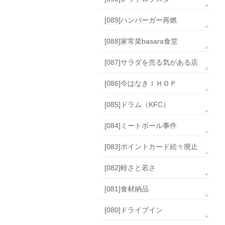
[089]ハンバーガー再燃
[088]家常菜basara食堂
[087]サラダを売る気がある店
[086]今はなきＩＨＯＰ
[085]ドラム（KFC）
[084]ミートボール事件
[083]ポイントカード続々廃止
[082]軽さと若さ
[081]食材納品
[080]ドライブイン