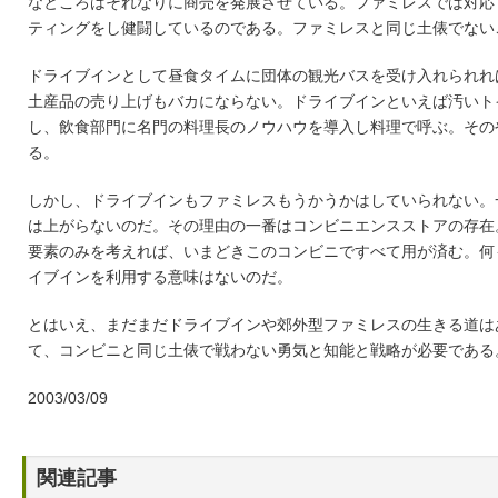
なところはそれなりに商売を発展させている。ファミレスでは対応
ティングをし健闘しているのである。ファミレスと同じ土俵でない
ドライブインとして昼食タイムに団体の観光バスを受け入れられれ
土産品の売り上げもバカにならない。ドライブインといえば汚いト
し、飲食部門に名門の料理長のノウハウを導入し料理で呼ぶ。その
る。
しかし、ドライブインもファミレスもうかうかはしていられない。
は上がらないのだ。その理由の一番はコンビニエンスストアの存在
要素のみを考えれば、いまどきこのコンビニですべて用が済む。何
イブインを利用する意味はないのだ。
とはいえ、まだまだドライブインや郊外型ファミレスの生きる道は
て、コンビニと同じ土俵で戦わない勇気と知能と戦略が必要である
2003/03/09
関連記事