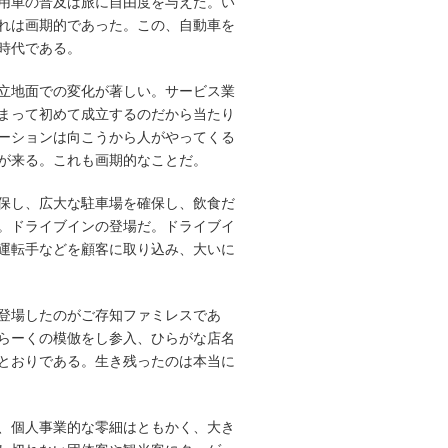
用車の普及は旅に自由度を与えた。い
れは画期的であった。この、自動車を
時代である。
立地面での変化が著しい。サービス業
まって初めて成立するのだから当たり
ーションは向こうから人がやってくる
が来る。これも画期的なことだ。
保し、広大な駐車場を確保し、飲食だ
。ドライブインの登場だ。ドライブイ
運転手などを顧客に取り込み、大いに
登場したのがご存知ファミレスであ
らーくの模倣をし参入、ひらがな店名
とおりである。生き残ったのは本当に
、個人事業的な零細はともかく、大き