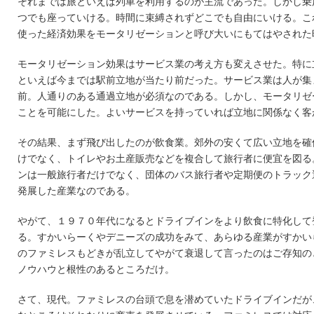
それまでは旅といえば列車を利用するのが主流であった。しかし乗
つでも座っていける。時間に束縛されずどこでも自由にいける。こ
使った経済効果をモータリゼーションと呼び大いにもてはやされた
モータリゼーション効果はサービス業の考え方も変えさせた。特に
といえば今までは駅前立地が当たり前だった。サービス業は人が集
前。人通りのある通過立地が必須なのである。しかし、モータリゼ
ことを可能にした。よいサービスを持っていれば立地に関係なく客
その結果、まず飛び出したのが飲食業。郊外の安くて広い立地を確
けでなく、トイレやお土産販売などを複合して旅行者に便宜を図る
ンは一般旅行者だけでなく、団体のバス旅行者や定期便のトラック
発展した産業なのである。
やがて、１９７０年代になるとドライブインをより飲食に特化して
る。すかいらーくやデニーズの成功をみて、あらゆる産業がすかい
のファミレスもどきが乱立してやがて衰退して言ったのはご存知の
ノウハウと根性のあるところだけ。
さて、現代。ファミレスの台頭で息を潜めていたドライブインだが