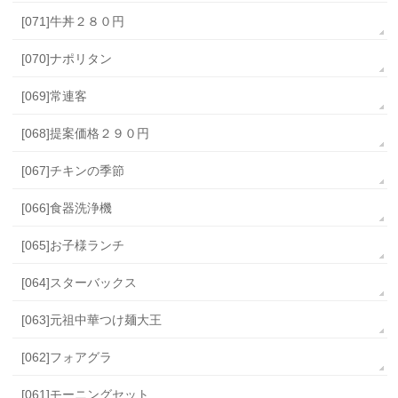
[071]牛丼２８０円
[070]ナポリタン
[069]常連客
[068]提案価格２９０円
[067]チキンの季節
[066]食器洗浄機
[065]お子様ランチ
[064]スターバックス
[063]元祖中華つけ麺大王
[062]フォアグラ
[061]モーニングセット