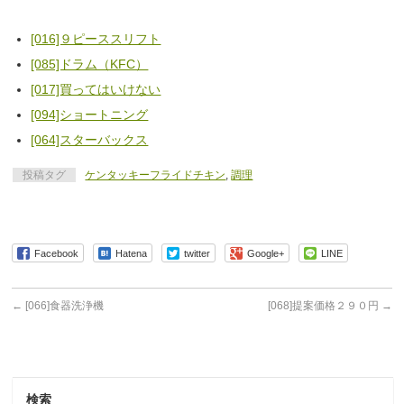
[016]９ピーススリフト
[085]ドラム（KFC）
[017]買ってはいけない
[094]ショートニング
[064]スターバックス
投稿タグ
ケンタッキーフライドチキン
,
調理
Facebook
Hatena
twitter
Google+
LINE
←
[066]食器洗浄機
[068]提案価格２９０円
→
検索