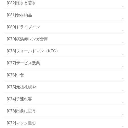
[082]軽さと若さ
[081]食材納品
[080]ドライブイン
[079]横浜赤レンガ倉庫
[078]フィールドマン（KFC）
[077]サービス残業
[076]中食
[075]元祖札幌や
[074]子連れ客
[073]出前に思う
[072]マック慢心