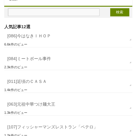
人気記事12選
[086]今はなきＩＨＯＰ
6.6k件のビュー
[084]ミートボール事件
2.3k件のビュー
[011]近頃のＣＡＳＡ
1.4k件のビュー
[063]元祖中華つけ麺大王
1.3k件のビュー
[107]フィッシャーマンズレストラン「ペテロ」
1.2k件のビュー