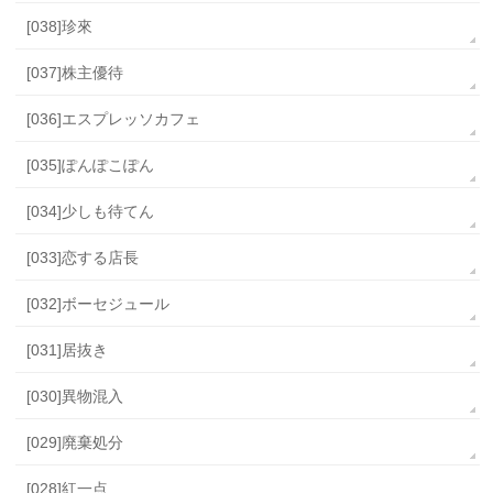
[038]珍來
[037]株主優待
[036]エスプレッソカフェ
[035]ぽんぽこぽん
[034]少しも待てん
[033]恋する店長
[032]ボーセジュール
[031]居抜き
[030]異物混入
[029]廃棄処分
[028]紅一点