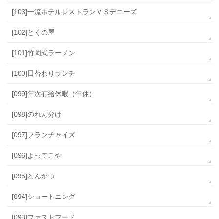
[103]一流ホテルレストランＶＳデニーズ
[102]とくの屋
[101]竹岡式ラーメン
[100]日替わりランチ
[099]年次有給休暇（年休）
[098]のれん分け
[097]フランチャイズ
[096]よってこや
[095]とんかつ
[094]ショートニング
[093]ファストフード