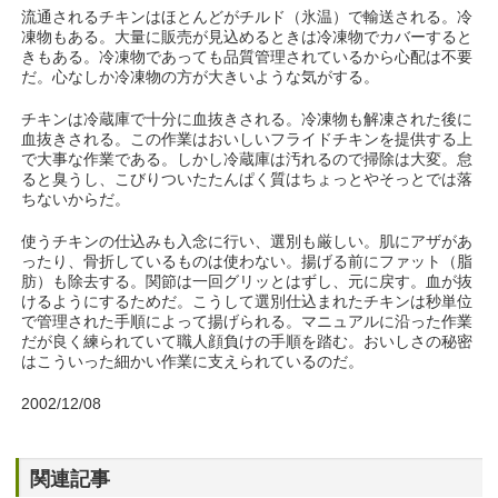
流通されるチキンはほとんどがチルド（氷温）で輸送される。冷
凍物もある。大量に販売が見込めるときは冷凍物でカバーすると
きもある。冷凍物であっても品質管理されているから心配は不要
だ。心なしか冷凍物の方が大きいような気がする。
チキンは冷蔵庫で十分に血抜きされる。冷凍物も解凍された後に
血抜きされる。この作業はおいしいフライドチキンを提供する上
で大事な作業である。しかし冷蔵庫は汚れるので掃除は大変。怠
ると臭うし、こびりついたたんぱく質はちょっとやそっとでは落
ちないからだ。
使うチキンの仕込みも入念に行い、選別も厳しい。肌にアザがあ
ったり、骨折しているものは使わない。揚げる前にファット（脂
肪）も除去する。関節は一回グリッとはずし、元に戻す。血が抜
けるようにするためだ。こうして選別仕込まれたチキンは秒単位
で管理された手順によって揚げられる。マニュアルに沿った作業
だが良く練られていて職人顔負けの手順を踏む。おいしさの秘密
はこういった細かい作業に支えられているのだ。
2002/12/08
関連記事