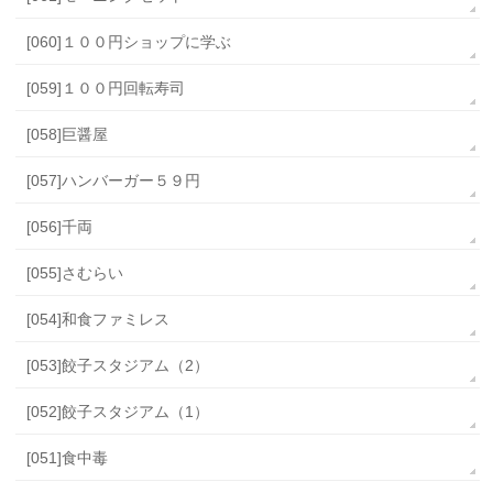
[060]１００円ショップに学ぶ
[059]１００円回転寿司
[058]巨醤屋
[057]ハンバーガー５９円
[056]千両
[055]さむらい
[054]和食ファミレス
[053]餃子スタジアム（2）
[052]餃子スタジアム（1）
[051]食中毒