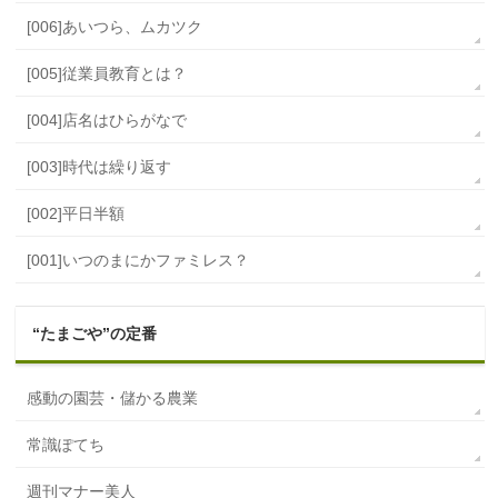
[006]あいつら、ムカツク
[005]従業員教育とは？
[004]店名はひらがなで
[003]時代は繰り返す
[002]平日半額
[001]いつのまにかファミレス？
“たまごや”の定番
感動の園芸・儲かる農業
常識ぽてち
週刊マナー美人