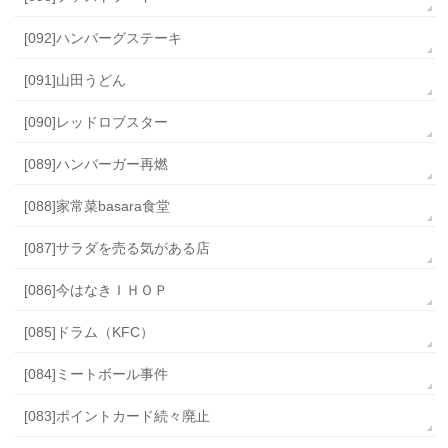
[092]ハンバーグステーキ
[091]山田うどん
[090]レッドロブスター
[089]ハンバーガー再燃
[088]家常菜basara食堂
[087]サラダを売る気がある店
[086]今はなきＩＨＯＰ
[085]ドラム（KFC）
[084]ミートボール事件
[083]ポイントカード続々廃止