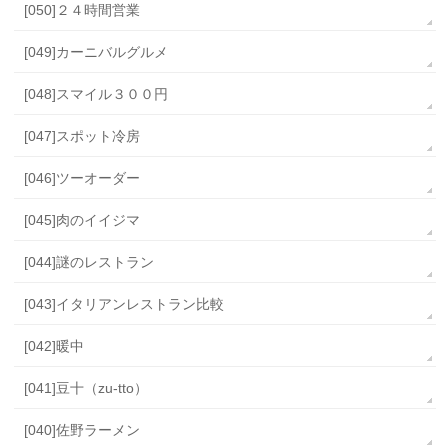
[050]２４時間営業
[049]カーニバルグルメ
[048]スマイル３００円
[047]スポット冷房
[046]ツーオーダー
[045]肉のイイジマ
[044]謎のレストラン
[043]イタリアンレストラン比較
[042]暖中
[041]豆十（zu-tto）
[040]佐野ラーメン