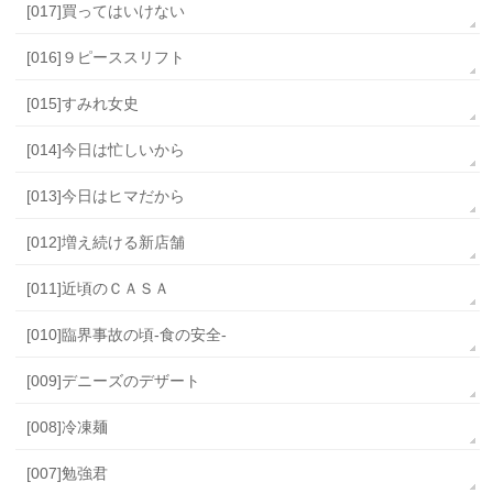
[017]買ってはいけない
[016]９ピーススリフト
[015]すみれ女史
[014]今日は忙しいから
[013]今日はヒマだから
[012]増え続ける新店舗
[011]近頃のＣＡＳＡ
[010]臨界事故の頃-食の安全-
[009]デニーズのデザート
[008]冷凍麺
[007]勉強君