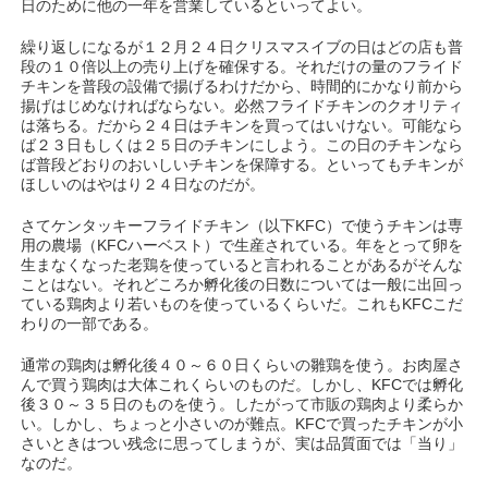
日のために他の一年を営業しているといってよい。
繰り返しになるが１２月２４日クリスマスイブの日はどの店も普
段の１０倍以上の売り上げを確保する。それだけの量のフライド
チキンを普段の設備で揚げるわけだから、時間的にかなり前から
揚げはじめなければならない。必然フライドチキンのクオリティ
は落ちる。だから２４日はチキンを買ってはいけない。可能なら
ば２３日もしくは２５日のチキンにしよう。この日のチキンなら
ば普段どおりのおいしいチキンを保障する。といってもチキンが
ほしいのはやはり２４日なのだが。
さてケンタッキーフライドチキン（以下KFC）で使うチキンは専
用の農場（KFCハーベスト）で生産されている。年をとって卵を
生まなくなった老鶏を使っていると言われることがあるがそんな
ことはない。それどころか孵化後の日数については一般に出回っ
ている鶏肉より若いものを使っているくらいだ。これもKFCこだ
わりの一部である。
通常の鶏肉は孵化後４０～６０日くらいの雛鶏を使う。お肉屋さ
んで買う鶏肉は大体これくらいのものだ。しかし、KFCでは孵化
後３０～３５日のものを使う。したがって市販の鶏肉より柔らか
い。しかし、ちょっと小さいのが難点。KFCで買ったチキンが小
さいときはつい残念に思ってしまうが、実は品質面では「当り」
なのだ。