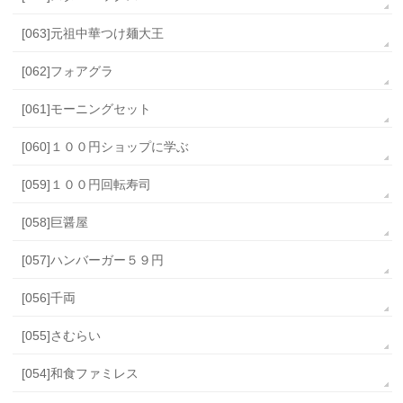
[063]元祖中華つけ麺大王
[062]フォアグラ
[061]モーニングセット
[060]１００円ショップに学ぶ
[059]１００円回転寿司
[058]巨醤屋
[057]ハンバーガー５９円
[056]千両
[055]さむらい
[054]和食ファミレス