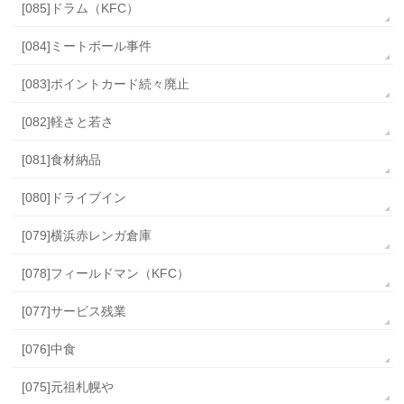
[085]ドラム（KFC）
[084]ミートボール事件
[083]ポイントカード続々廃止
[082]軽さと若さ
[081]食材納品
[080]ドライブイン
[079]横浜赤レンガ倉庫
[078]フィールドマン（KFC）
[077]サービス残業
[076]中食
[075]元祖札幌や