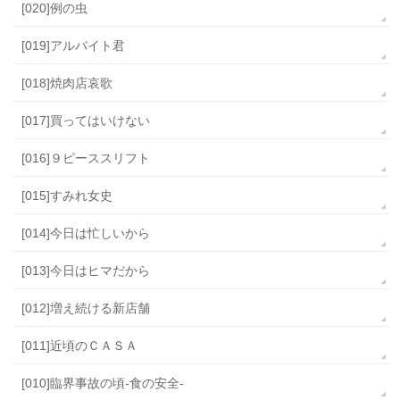
[020]例の虫
[019]アルバイト君
[018]焼肉店哀歌
[017]買ってはいけない
[016]９ピーススリフト
[015]すみれ女史
[014]今日は忙しいから
[013]今日はヒマだから
[012]増え続ける新店舗
[011]近頃のＣＡＳＡ
[010]臨界事故の頃-食の安全-