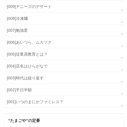
[009]デニーズのデザート
[008]冷凍麺
[007]勉強君
[006]あいつら、ムカツク
[005]従業員教育とは？
[004]店名はひらがなで
[003]時代は繰り返す
[002]平日半額
[001]いつのまにかファミレス？
“たまごや”の定番