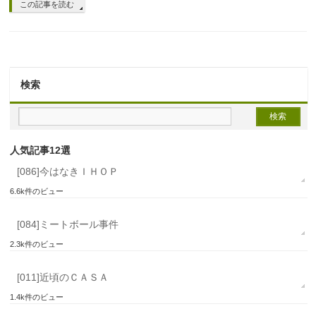
この記事を読む
検索
人気記事12選
[086]今はなきＩＨＯＰ
6.6k件のビュー
[084]ミートボール事件
2.3k件のビュー
[011]近頃のＣＡＳＡ
1.4k件のビュー