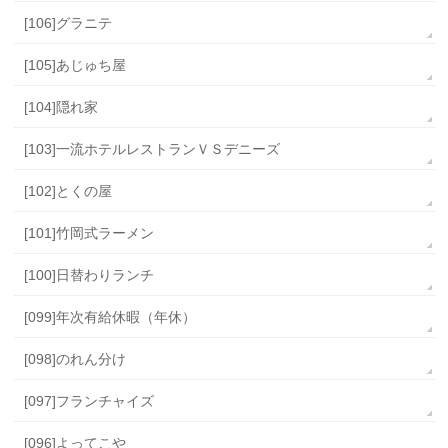
[106]グラニテ
[105]あじゅち屋
[104]隠れ家
[103]一流ホテルレストランＶＳデニーズ
[102]とくの屋
[101]竹岡式ラーメン
[100]日替わりランチ
[099]年次有給休暇（年休）
[098]のれん分け
[097]フランチャイズ
[096]よってこや