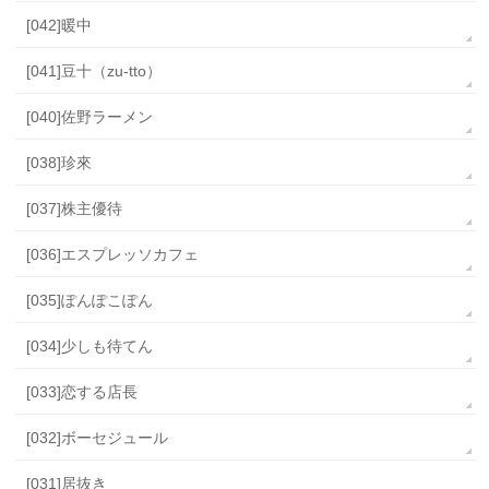
[042]暖中
[041]豆十（zu-tto）
[040]佐野ラーメン
[038]珍來
[037]株主優待
[036]エスプレッソカフェ
[035]ぽんぽこぽん
[034]少しも待てん
[033]恋する店長
[032]ボーセジュール
[031]居抜き