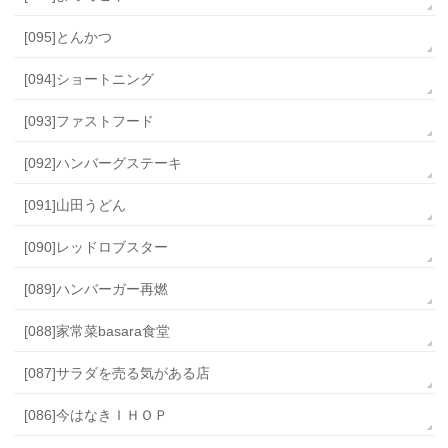
[095]とんかつ
[094]ショートニング
[093]ファストフード
[092]ハンバーグステーキ
[091]山田うどん
[090]レッドロブスター
[089]ハンバーガー再燃
[088]家常菜basara食堂
[087]サラダを売る気がある店
[086]今はなきＩＨＯＰ