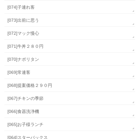
[074]子連れ客
[073]出前に思う
[072]マック慢心
[071]牛丼２８０円
[070]ナポリタン
[069]常連客
[068]提案価格２９０円
[067]チキンの季節
[066]食器洗浄機
[065]お子様ランチ
[064]スターバックス